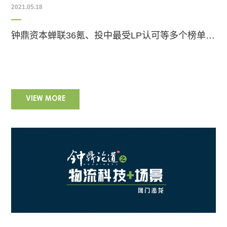
2021.05.18
钟鼎资本蝉联36氪、投中最受LP认可等多个榜单|钟鼎荣誉
VIEW MORE