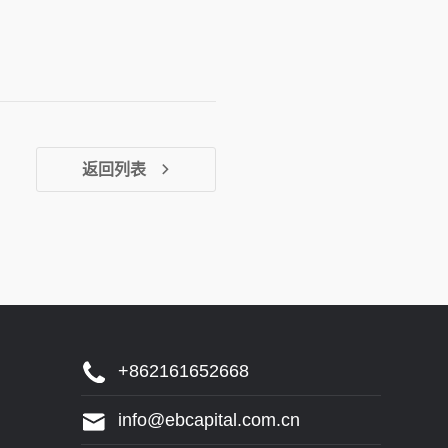
返回列表
+862161652668
info@ebcapital.com.cn